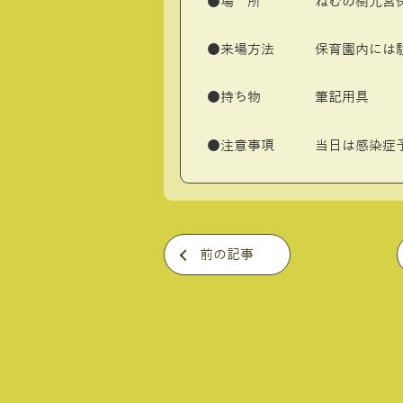
●場 所 ねむの樹元宮保
●来場方法 保育園内には駐
●持ち物 筆記用具
●注意事項 当日は感染症予
前の記事